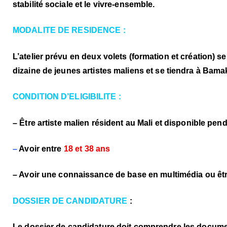
stabilité sociale et le vivre-ensemble.
MODALITE DE RESIDENCE :
L’atelier prévu en deux volets (formation et création) 
dizaine de jeunes
artistes
maliens et se tiendra à Bamak
CON
DITION D’ELIGIBILITE :
– Être artiste malien résident au Mali et disponible penda
–
Avoir entre
18 et 38 ans
– Avoir une connaissance de base en multimédia ou êt
DOSSIER DE CANDIDATURE
:
Le dossier de candidature doit comprendre les docume